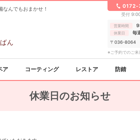
0172-
備なんでもおまかせ！
受付 9:0
9
営業時間
毎
休業日
〒036-806
※ご予約でのご来
ペア
コーティング
レストア
防錆
休業日のお知らせ