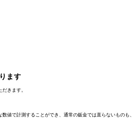
ります
ただきます。
な数値で計測することができ、通常の鈑金では直らないものも
。